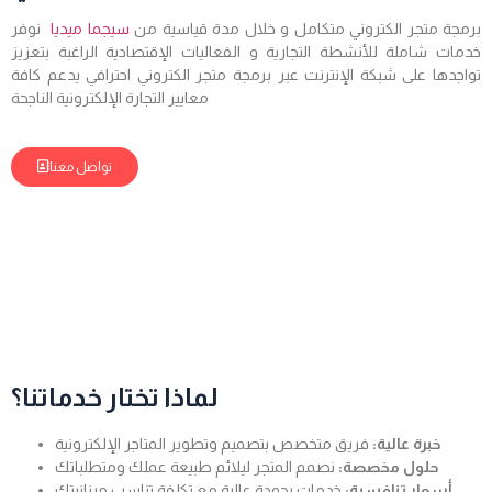
برمجة متجر الكتروني متكامل و خلال مدة قياسية من
سيجما ميديا
نوفر
خدمات شاملة للأنشطة التجارية و الفعاليات الإقتصادية الراغبة بتعزيز
تواجدها على شبكة الإنترنت عبر برمجة متجر الكتروني احترافي يدعم كافة
معايير التجارة الإلكترونية الناجحة
تواصل معنا
لماذا تختار خدماتنا؟
خبرة عالية:
فريق متخصص بتصميم وتطوير المتاجر الإلكترونية
حلول مخصصة:
نصمم المتجر ليلائم طبيعة عملك ومتطلباتك
أسعار تنافسية:
خدمات بجودة عالية مع تكلفة تناسب ميزانيتك